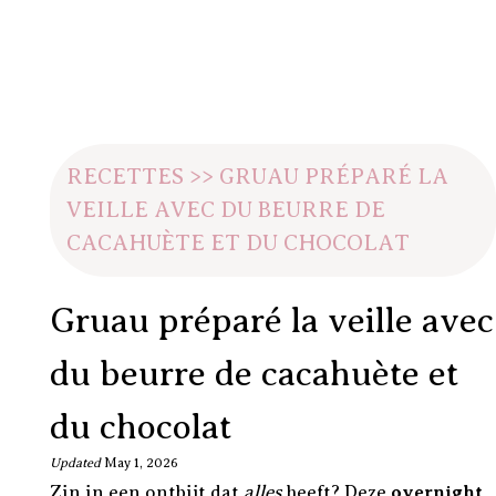
RECETTES
>>
GRUAU PRÉPARÉ LA
VEILLE AVEC DU BEURRE DE
CACAHUÈTE ET DU CHOCOLAT
Gruau préparé la veille avec
du beurre de cacahuète et
du chocolat
Updated
May 1, 2026
Zin in een ontbijt dat
alles
heeft? Deze
overnight