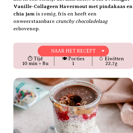
Vanille-Collageen Havermout
met pindakaas en
chia jam
is romig, fris en heeft een
onweerstaanbare
crunchy chocoladelaag
erbovenop.
NAAR HET RECEPT
⏱ Tijd
🍽 Porties
🥚 Eiwitten
10 min + 8u
1
22,7g