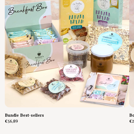
Bundle Best-sellers
Bo
€56,89
€2