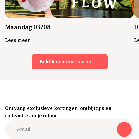
Maandag 03/08
D
Lees meer
L
Bekijk ochtendroutine
Ontvang exclusieve kortingen, ontbijttips en
cadeautjes in je inbox.