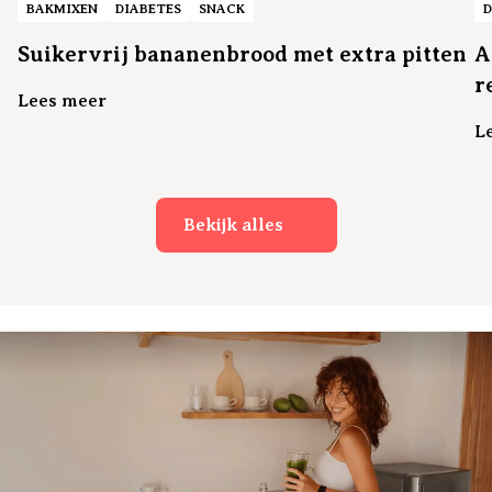
BAKMIXEN
DIABETES
SNACK
D
Suikervrij bananenbrood met extra pitten
A
r
Lees meer
L
Bekijk alles