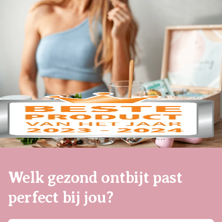
Welk gezond ontbijt past
perfect bij jou?